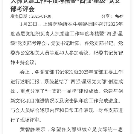
人抓党建工作年度考核暨“四强·星级”党支
部考评会
发表日期：
2026-01-30
分享：
1月2
3
日，上海药物所在牛顿路园区召开
2025年
度基层党组织负责人抓党建工作年度考核暨“四强·星
级”党支部考评会
，党委书记叶阳、各党支部书记、党
委办公室相关人员等近
4
0
人参加会议。纪委书记黄智
静主持会议。
会上，各党支部书记依次就
2025年
支部主要工作
进行述职汇报，系统总结了
“四强·星级党支部”创建成
效，重点分享了“一支部一品牌”建设成效、党建与创
新文化项目推进情况以及突击队年度工作完成进度。
与会
人员
结合述职内容和日常工作表现，
对各支部进
行了
现场
评审。
黄智静表示，希望各支部继续立足实际统一思