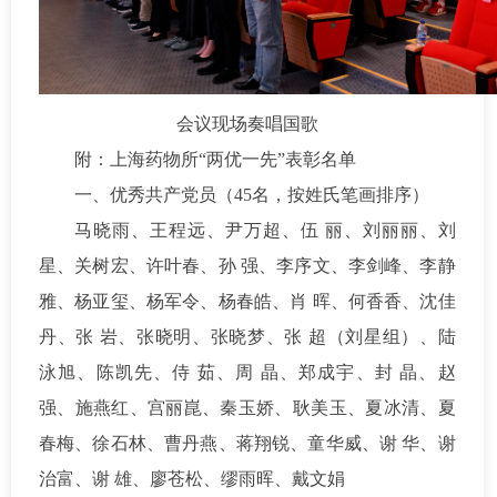
会议现场奏唱国歌
附：上海药物所“两优一先”表彰名单
一、优秀共产党员（45名，按姓氏笔画排序）
马晓雨、王程远、尹万超、伍 丽、刘丽丽、刘
星、关树宏、许叶春、孙 强、李序文、李剑峰、李静
雅、杨亚玺、杨军令、杨春皓、肖 晖、何香香、沈佳
丹、张 岩、张晓明、张晓梦、张 超（刘星组）、陆
泳旭、陈凯先、侍 茹、周 晶、郑成宇、封 晶、赵
强、施燕红、宫丽崑、秦玉娇、耿美玉、夏冰清、夏
春梅、徐石林、曹丹燕、蒋翔锐、童华威、谢 华、谢
治富、谢 雄、廖苍松、缪雨晖、戴文娟