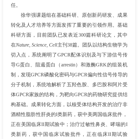
任。
徐华强课题组在基础科研、原创新药研发、成果
转化及人才培养等方面发挥了重要的引领作用。基础
科研方面，目前团队已发表近300篇科研论文，其中
在
Nature, Science, Cell
主刊38篇。团队以结构生物学为
切入点，系统阐明了GPCR配体识别及与下游信号传
导G蛋白、阻遏蛋白（arrestin）和激酶GRK的组装机
制，发现GPCR磷酸化密码与GPCR偏向性信号传导的
分子机制，系统地解析了五羟色胺、多巴胺和阿片受
体GPCR家族的结构，为靶向GPCR的药物研究提供结
构基础。成果转化方面，以核受体结构开发的治疗非
酒精性脂肪性肝炎的I类新药，获中美两国临床批件，
正在美国临床II期试验中；治疗过敏性鼻炎、哮喘的I
类新药，获中国临床试验批件，正在临床II期试验