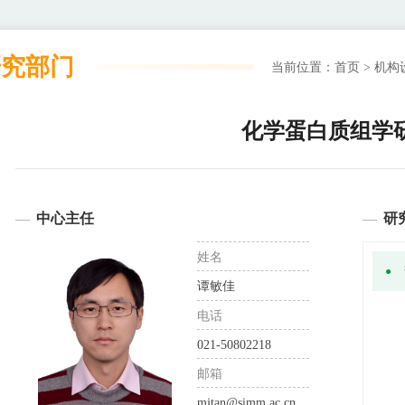
研究部门
当前位置：
首页
>
机构
化学蛋白质组学
中心主任
研
姓名
谭敏佳
电话
021-50802218
邮箱
mjtan@simm.ac.cn