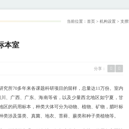
当前位置：
首页
>
机构设置
>
支撑
标本室
分享：
研究所70多年来各课题科研项目的留样，总量达11万份。室内
四川、广西、广东、海南等省，以及少量西北地区如宁夏，甘
地区的药用标本，种类大体可分为动物、植物、矿物，腊叶标
种类涉及藻类、真菌、地衣、苔藓、蕨类和种子类植物等。