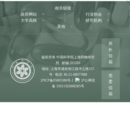
相关链接：
政府网站
行业协会
大学高校
研究机构
其他
所
长
信
版权所有 中国科学院上海药物研究
箱
所 邮编:201203
地址: 上海市浦东张江祖冲之路555
号 电话: 86-21-68077888
党
沪ICP备05005386号-1
沪公网安
委
备 31011502008305号
信
箱