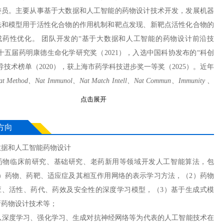
委员。主要从事基于大数据和人工智能的药物设计技术开发，发展机器
法和模型用于活性化合物的作用机制和靶点发现、新靶点活性化合物的
成药性优化。 团队开发的“基于大数据和人工智能的药物设计前沿技
十五届药明康德生命化学研究奖（2021），入选中国科协发布的“科创
导技术榜单（2020），获上海市药学科技进步奖一等奖（2025）。近年
at Method、Nat Immunol、Nat Match Intell、Nat Commun、Immunity 、
arch
等杂志发表SCI论文200余篇，主编化学工业出版社《人工智能与
点击展开
计》。申请发明专利和软件著作权30余项。承担国家重点研发计划和自
基金等项目，获得国家杰出青年基金资助。
方向
历：
数据和人工智能药物设计
/09-2006/06，中国科学院上海药物研究所，药物设计学，博士
针对药物临床前研究、基础研究、老药新用等领域开发人工智能算法，包
09-2001/07，中国海洋大学，药物化学系，学士
1）药物、药靶、适应症及其相互作用网络的表示学习方法，（2）药物
应、活性、药代、药效及安全性的深度学习模型，（3）基于生成式模
展开全部
新药物设计技术等；
索以深度学习、强化学习、生成对抗神经网络等为代表的人工智能技术在