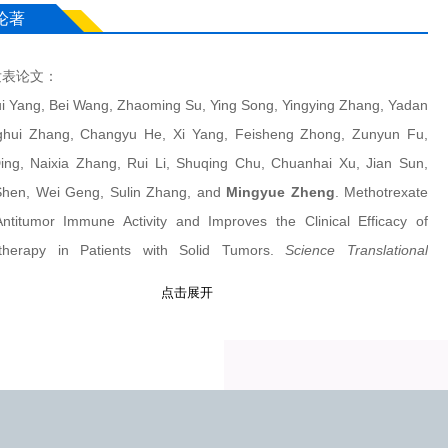
基础。
论著
开发方面，团队开发了融合领域知识与深度学习的药物设计算法。基于
设计算法，如 TransformerCPI2.0（
Nature Communications
, 2023,
发表论文：
217）、EquiScore （
Nature Machine Intelligence
, 2024, 6(6):688-700），
ui Yang, Bei Wang, Zhaoming Su, Ying Song, Yingying Zhang, Yadan
k（
Nat Methods
, 2025, 22, 310-322）等，从蛋白质的序列、结构等多层
nghui Zhang, Changyu He, Xi Yang, Feisheng Zhong, Zunyun Fu,
出发，提升了从靶标到候选分子的筛选效率与可靠性。在基于表型的药
Ding, Naixia Zhang, Rui Li, Shuqing Chu, Chuanhai Xu, Jian Sun,
法方面，构建了 SSGCN（
P
rotein & Cell
, 2022, 13(4): 281-301）、
Shen, Wei Geng, Sulin Zhang, and
Mingyue Zheng
. Methotrexate
E（
Cell Genomics
, 2024, 4(10)、TranSiGen （
Nature Communications
,
Antitumor Immune Activity and Improves the Clinical Efficacy of
,15(1):5378）等模型，从多组学数据出发，精准挖掘分子与表型之间的关
therapy in Patients with Solid Tumors.
Science Translational
药物作用机制解析等任务提供计算支持。此外，还开发了基于成药性的
e
, 2025, 17(801):eadn6921.
计算法，针对成药性数据稀缺等问题，提出多种实用策略推动分子成药
点击展开
cheng Xiong, Wei Zhang, Yinquan Wang, Jiatao Huang, Yuqi Shi,
。
 Xu, Manjia Li, Zunyun Fu, Xiangtai Kong, Yitian Wang, Zhaoping
探索方面，团队聚焦恶性肿瘤、炎症性疾病等重大疾病领域，利用人工
and
Mingyue Zheng
*. Bridging Chemistry and Artificial Intelligence
法深度解析药物作用机制，识别关键治疗靶标，并开发针对性药物策
action Description Language.
Nature Machine Intelligence.
2025.
开发了多个新靶点的首个靶向分子，如肿瘤 Treg 细胞特异性新靶点
1038/s42256-025-01032-8.
C 的首个靶向分子 193D7（
Nature Immunology
, 2024, 25(3): 525-536）、