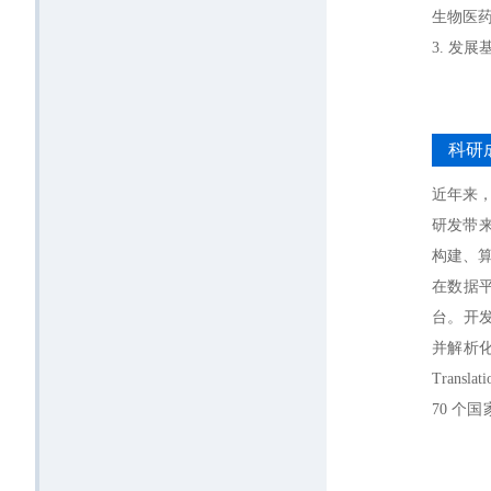
生物医
3. 发
献的大
4. 构
综合数
科研
5. 开
近年来
研发带
构建、
在数据平
台。开发
并解析化学信
Tran
70 个
子数据库
并与华为