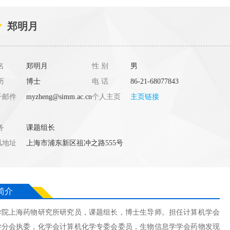
郑明月
名
郑明月
性 别
男
历
博士
电 话
86-21-68077843
子邮件
myzheng@simm.ac.cn
个人主页
主页链接
务
课题组长
讯地址
上海市浦东新区祖冲之路555号
简介
学院上海药物研究所研究员，课题组长，博士生导师。担任计算机学会
学分会执委，化学会计算机化学专委会委员，生物信息学学会药物发现