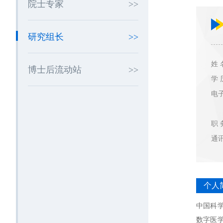
院士专家
研究组长
姓 
博士后流动站
学 
电
职 
通
个人
中国科
数字医