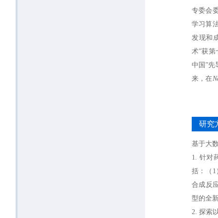
专委会
学习算
发现和
术”获第
中国”先
来，在
N
Cell Rese
药物设
然科学
研究
教育经
基于大
2001
1. 
1997/
括：（
合成反
型的全
2. 探