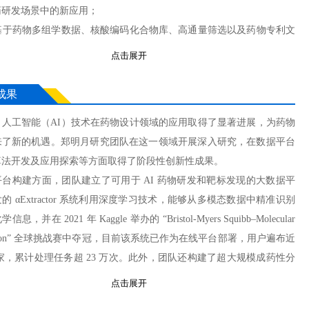
药研发场景中的新应用；
展基于药物多组学数据、核酸编码化合物库、高通量筛选以及药物专利文
数据挖掘技术；
点击展开
建全面表征药物作用靶点、体内外活性、药代、药效及安全性的药物信息
据库，构建用于人工智能算法开发和验证的药物高质量基准测试集；
成果
发基于生物医药大数据的药物研发决策辅助系统
，人工智能（AI）技术在药物设计领域的应用取得了显著进展，为药物
展开全部
来了新的机遇。郑明月研究团队在这一领域开展深入研究，在数据平台
算法开发及应用探索等方面取得了阶段性创新性成果。
台构建方面，团队建立了可用于 AI 药物研发和靶标发现的大数据平
的 αExtractor 系统利用深度学习技术，能够从多模态数据中精准识别
息，并在 2021 年 Kaggle 举办的 “Bristol-Myers Squibb–Molecular
slation” 全球挑战赛中夺冠，目前该系统已作为在线平台部署，用户遍布近
国家，累计处理任务超 23 万次。此外，团队还构建了超大规模成药性分
 DrugSpaceX，包含超过 1 亿种具有理想生物学特性的新分子结构，
点击展开
合作开发了盘古药物分子大模型，为 AI 药物研发提供了强大的数据