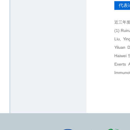
与模型
代表
在算法
靶标的药物
近三年
14(1):4
(1) Ruir
SurfDoc
Liu, Yi
次特征
Yiluan 
物设计算
Haiwei 
PertKG
Exerts 
2024
Immuno
联，为
Medicin
药物设
(2) Jia
性研究
Mingyan
在应用
Xiong, 
智能方
by a Re
略。合作
doi:10.
JMJD1