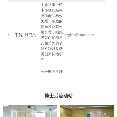
主要从事中药
中多糖的结构
与功能，构效
关系，多糖的
靶向性及其作
用机理，细胞
丁侃
1
研究员
dingkan@simm.ac.cn
膜蛋白聚糖及
其相关酶的功
能机制以及糖
类创新药物研
究。
分子靶向抗肿
瘤药物的研
丁健
2
研究员
发、作用机制
吴
1
研究及生物标
博士后流动站
志物研发。
糖尿病、肥
胖、非酒精性