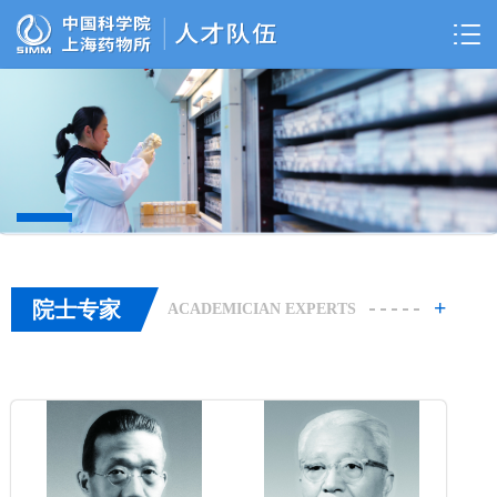
+
院士专家
ACADEMICIAN EXPERTS