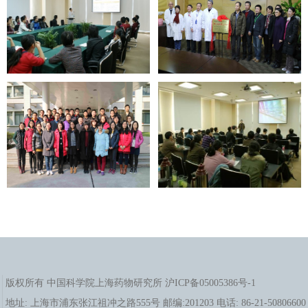
脂肪肝以及心
乔爱
血管疾病发病
3
研究员
qiaoaijun@simm.ac.cn
君
的分子机制研
究及相关疾病
创新药物的研
发
1. 新型药物递
释系统和药用
于海
4
研究员
功能辅料开发
hjyu@simm.ac.cn
军
2. 智能纳米诊
疗系统研究
1. 用于新药
IND注册的符
合中国NMPA/
美国FDA/欧
盟OECD等多
李
2
版权所有 中国科学院上海药物研究所 沪ICP备05005386号-1
国GLP要求的
地址: 上海市浦东张江祖冲之路555号 邮编:201203 电话: 86-21-50806600
药物非临床安