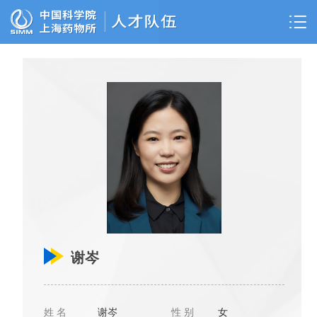
谢岑
姓 名
谢岑
性 别
女