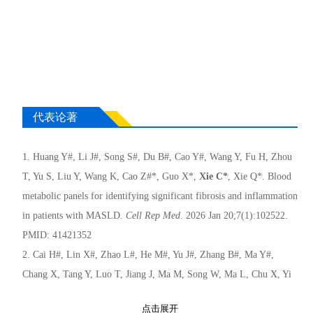
代表论著
1. Huang Y#, Li J#, Song S#, Du B#, Cao Y#, Wang Y, Fu H, Zhou
T, Yu S, Liu Y, Wang K, Cao Z#*, Guo X*,
Xie C*
, Xie Q*. Blood
metabolic panels for identifying significant fibrosis and inflammation
in patients with MASLD.
Cell Rep Med
. 2026 Jan 20;7(1):102522.
PMID: 41421352
2. Cai H#, Lin X#, Zhao L#, He M#, Yu J#, Zhang B#, Ma Y#,
Chang X, Tang Y, Luo T, Jiang J, Ma M, Song W, Ma L, Chu X, Yi
C, Chen K, Han S,
Xie C*
, Shui W*, Zhao Q*, Zhu Y*, Wu B*.
点击展开