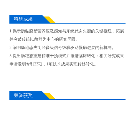
持
2019-2020国家科技部“重大新药创制”科技重大专项，子课
科研成果
题，主持
1.揭示肠黏膜是营养应激感知与系统代谢失衡的关键枢纽，拓展
并突破传统以菌群为中心的研究局限。
2.阐明肠稳态失衡经多级信号级联驱动慢病进展的新机制。
3.提出肠稳态重建精准干预模式并推进临床转化：相关研究成果
申请发明专利23项，1项技术成果实现转移转化。
荣誉获奖