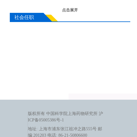
3.Wang, J.; Sun, W.-B.; Li, Y.-Z.; Wang, X.; Sun, B.-F.; Lin G.-
点击展开
Q.; Zou J.-P. A Concise Formal Synthesis of Platencin.
Org.
社会任职
Chem. Front
. 2015, 2, 674–676.
4.Wang, J.; Qin, T.; Chen, T.-G.; Wimmer, L.; Edwards, J. T.;
Cornella, J.; Vokits, B.; Shaw, S. A.; Baran, P. S. Nickel-
Catalyzed Cross-Coupling of Redox-Active Esters with Boronic
Acids.
Angew. Chem. Int. Ed
. 2016, 55, 9676–9679.
5.Li, C*.; Wang, J.* Barton L. M.; Yu, S.; Tian, M.; Peters, D.
S.; Kumar, M.; Yu, A. W.; Johnson, K. A.; Chatterjee, A. K.;
Yan, M.; Baran, P. S. Decarboxylative Borylation.
Science
2017, 356, eaam7355. (*Contributed equally)
6.Wang, J.*; Lundberg, H.*; Asaia, S.; Martin-Acosta, P.; Chen,
J. S.; Brown, S.; Farrell, W.; Dushin, R.; O’Donnell, C. J.;
版权所有 中国科学院上海药物研究所 沪
ICP备05005386号-1
Ratnayake, A. S.; Richardson, P.; Liu, Z.; Qin, T.; Blackmond,
地址: 上海市浦东张江祖冲之路555号 邮
D. G.; Baran, P. S. Kinetically Guided Radical-Based Synthesis
编:201203 电话: 86-21-50806600