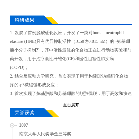
科研成果
1. 发展了首例脱羧硼化反应，开发了一类对human neutrophil
elastase (HNE)具有优异抑制活性（IC50达0.015 nM）的 -氨基硼
酸小分子抑制剂，其中活性最优的化合物正在进行动物实验和前
药开发，用于治疗囊性纤维化(CF)和慢性阻塞性肺疾病
(COPD)；
2. 结合反应动力学研究，首次实现了用于构建DNA编码化合物
库的sp3碳碳键形成反应；
3. 首次实现了烷基羧酸和芳基硼酸的脱羧偶联，用于高效和快速
扩展含Csp2-Csp3的小分子药物化学空间。
点击展开
荣誉获奖
展开全部
2007
南京大学人民奖学金三等奖