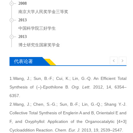
2008
南京大学人民奖学金三等奖
2013
中国科学院三好学生
2013
博士研究生国家奖学金
代表论著
1.Wang, J.; Sun, B.-F.; Cui, K.; Lin, G.-Q. An Efficient Total
Synthesis of (–)-Epothilone B.
Org. Lett
. 2012, 14, 6354–
6357.
2.Wang, J.; Chen, S.-G.; Sun, B.-F.; Lin, G.-Q.; Shang Y.-J.
Collective Total Synthesis of Englerin A and B, Orientalol E and
F, and Oxyphyllol: Application of the Organocatalytic [4+3]
Cycloaddition Reaction.
Chem. Eur. J.
2013, 19, 2539–2547.