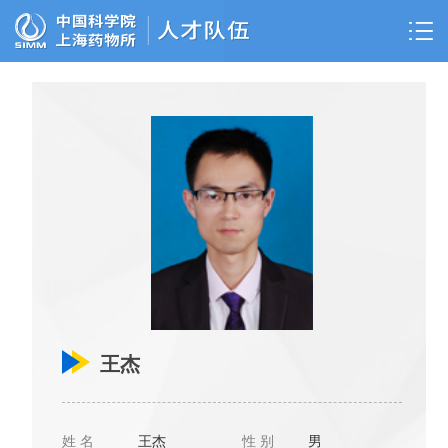
王杰
姓 名
王杰
性 别
男