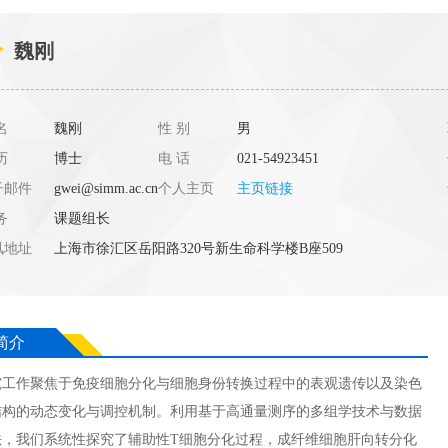
魏刚
名
魏刚
性 别
男
历
博士
电 话
021-54923451
子邮件
gwei@simm.ac.cn
个人主页
主页链接
务
课题组长
讯地址
上海市徐汇区岳阳路320号新生命科学楼B座509
简介
究工作聚焦于免疫细胞分化与细胞身份转换过程中的表观遗传以及染色
结构的动态变化与调控机制。利用基于高通量测序的多组学技术与数据
法，我们系统性探究了辅助性T细胞分化过程，成纤维细胞肝向转分化