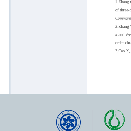
1.Zhang 
of three-
Communic
2.Zhang 
#
and Wen
order chr
3.Cao X,
involved 
Microbio
4.Wang X
Reorganiz
cells.
Fro
5.Ma X, 
existing 
plasticity
6.Wang X