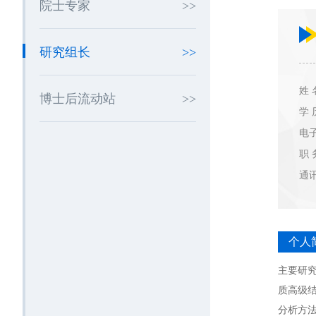
院士专家
研究组长
姓 
博士后流动站
学 
电
职 
通
个人
主要研
质高级
分析方