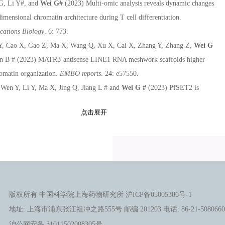
G, Li Y#, and
Wei G#
(2023) Multi-omic analysis reveals dynamic changes
dimensional chromatin architecture during T cell differentiation.
ations Biology
. 6: 773.
Y, Cao X, Gao Z, Ma X, Wang Q, Xu X, Cai X, Zhang Y, Zhang Z,
Wei G
 B # (2023) MATR3-antisense LINE1 RNA meshwork scaffolds higher-
omatin organization.
EMBO reports
. 24: e57550.
 Wen Y, Li Y, Ma X, Jing Q, Jiang L # and
Wei G #
(2023) PfSET2 is
in genome organization of var gene family in Plasmodium falciparum.
点击展开
logy Spectrum
. 11: e0389122.
, Yan J, Ye Z, Zhang Z, Wang S, Hao S, Shen B,
Wei G #
(2022)
ation of 3D chromatin architecture in doxorubicin-resistant breast cancer
nt Cell Dev Biol
. 5: 10:974750.
Cao X, Zhu L, Li Y, Wang X, Wu B,
Wei G #
and Hui L # (2021) Pre-
chromatin accessibility of switchable repressive compartment delineates cell
版权所有 中国科学院上海药物研究所 沪ICP备05005386号-1
.
National Science Reviews
. 9: nwab230.
地址: 上海市浦东张江祖冲之路555号 邮编:201203 电话: 86-21-5080660
, Yan J, Shen B,
Wei G. #
(2021). Integrated Chromatin Accessibility and
沪公网安备 31011502008305号