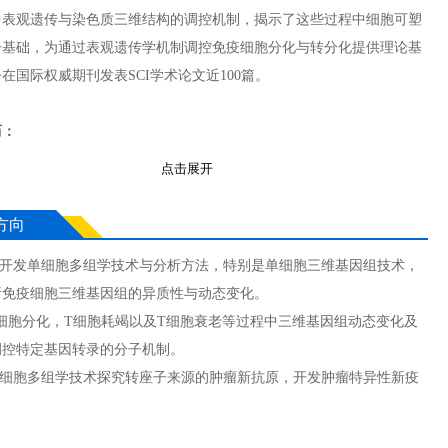
中表观遗传与染色质三维结构的调控机制，揭示了这些过程中细胞可塑
子基础，为通过表观遗传学机制调控免疫细胞分化与转分化提供理论基
在国际权威期刊发表SCI学术论文近100篇。
历：
5.09-2011.12，美国国家健康研究院，分子免疫学博士后
点击展开
0.09-2005.07，北京大学，生物化学与分子生物学博士
6.09-2000.07，北京大学，生物化学与分子生物学本科
方向
善并开发单细胞多组学技术与分析方法，特别是单细胞三维基因组技术，
展开全部
析免疫细胞三维基因组的异质性与动态变化。
T细胞分化，T细胞耗竭以及T细胞衰老等过程中三维基因组动态变化及
调控特定基因转录的分子机制。
用单细胞多组学技术探究转座子来源的肿瘤新抗原，开发肿瘤特异性新疫