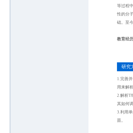
等过程
性的分
础。至今
教育经
1.200
2.200
3.199
研究
1.完
用来解
2.解析
其如何
3.利
苗。