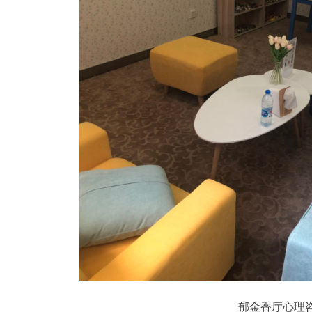
郁金香厅心理