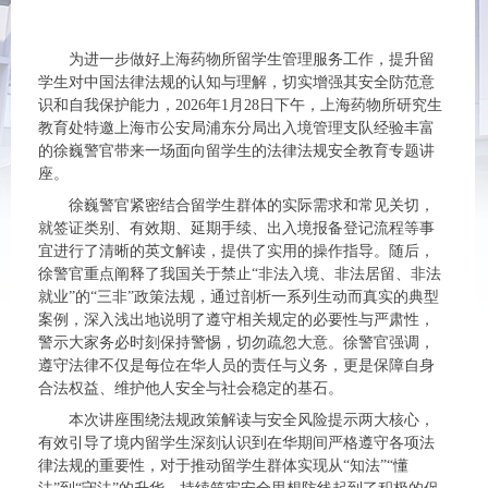
为进一步做好上海药物所留学生管理服务工作，提升留
学生对中国法律法规的认知与理解，切实增强其安全防范意
识和自我保护能力，2026年1月28日下午，上海药物所研究生
教育处特邀上海市公安局浦东分局出入境管理支队经验丰富
的徐巍警官带来一场面向留学生的法律法规安全教育专题讲
座。
徐巍警官紧密结合留学生群体的实际需求和常见关切，
就签证类别、有效期、延期手续、出入境报备登记流程等事
宜进行了清晰的英文解读，提供了实用的操作指导。随后，
徐警官重点阐释了我国关于禁止“非法入境、非法居留、非法
就业”的“三非”政策法规，通过剖析一系列生动而真实的典型
案例，深入浅出地说明了遵守相关规定的必要性与严肃性，
警示大家务必时刻保持警惕，切勿疏忽大意。徐警官强调，
遵守法律不仅是每位在华人员的责任与义务，更是保障自身
合法权益、维护他人安全与社会稳定的基石。
本次讲座围绕法规政策解读与安全风险提示两大核心，
有效引导了境内留学生深刻认识到在华期间严格遵守各项法
律法规的重要性，对于推动留学生群体实现从“知法”“懂