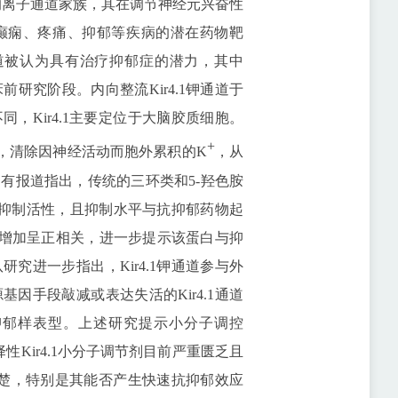
的离子通道家族，其在调节神经元兴奋性
癫痫、疼痛、抑郁等疾病的潜在药物靶
个钾通道被认为具有治疗抑郁症的潜力，其中
前研究阶段。内向整流Kir4.1钾通道于
同，Kir4.1主要定位于大脑胶质细胞。
+
，清除因神经活动而胞外累积的K
，从
有报道指出，传统的三环类和5-羟色胺
通道的抑制活性，且抑制水平与抗抑郁药物起
达增加呈正相关，进一步提示该蛋白与抑
究进一步指出，Kir4.1钾通道参与外
因手段敲减或表达失活的Kir4.1通道
抑郁样表型。上述研究提示小分子调控
性Kir4.1小分子调节剂目前严重匮乏且
不清楚，特别是其能否产生快速抗抑郁效应