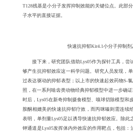
T128残基是小分子发挥抑制效能的关键位点。此部分工作
子水平的直接证据。
快速抗抑郁Kir4.1小分子抑制
接下来，研究团队借助Lys05作为探针工具，尝试回
够产生抗抑郁效应这一科学问题。研究人员发现，单剂量L
过表达驱动的抑郁表型；以上市的快速起效药物S-
照，在一系列啮齿类动物经典抑郁模型中进一步确证Ly
时后，Lys05在新奇抑制摄食模型、嗅球切除模型和
胺酮相媲美的快速抗抑郁疗效，而丙咪嗪则需连续给
表明，单剂量Lys05足以诱导快速抗抑郁效应。除此之
钾通道是Lys05发挥体内外效应的作用靶点，包括：