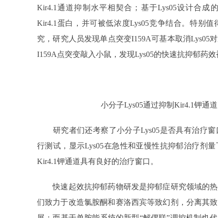
Kir4.1通道抑制水平相契合；基于Lys05设计
Kir4.1蛋白，并可被低浓度Lys05竞争结合。
究，研究人员发现单点突变I159A可基本取消Lys
I159A点突变敲入小鼠，发现Lys05的快速抗抑郁药
小分子Lys05通过抑制Kir4.1
研究者们还考察了小分子Lys05是否具有治疗窗
行测试，显示Lys05在急性和亚慢性抗抑郁治疗剂
Kir4.1钾通道具有良好的治疗窗口。
快速起效抗抑郁药物研发是抑郁症研究领域的热
们致力于改造氯胺酮和赛洛西宾等致幻剂，分离其致
展；而基于单胺能系统的新型“解偶联”调控机制也