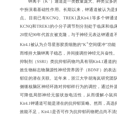
钾离子（K
）通道是一类数量庞大、种类众多
中扮演着基础性作用。长期以来，钾通道被认为是
点。目前已有KCNQ、TREK1及Kir4.1等多
KCNQ和TREK1的小分子调节剂分别处于临床和临床
20世纪90年代首次被克隆，与于神经元表达钾通道不
+
Kir4.1被认为介导星形胶质细胞的“K
空间缓冲”功能
而维持大脑钾离子稳态，并间接调控神经元兴奋性。
抑制剂（SSRI）类抗抑郁药物均具有弱Kir4.1
效生物标志物脑源性神经营养因子（BDNF）的表
郁症的潜在关联。近年来，浙江大学胡海岚研究团队研
侧缰核脑区神经环路对抑郁样行为的调控，通过外源基
可降低局部神经元簇状放电活性，从而缓解小鼠
Kir4.1钾通道可能是潜在的抗抑郁策略。然而，高选择
效能不足，Kir4.1是否可作为抗抑郁药物靶点尚