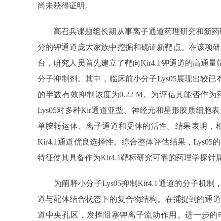
尚未获得证明。
高召兵课题组长期从事离子通道药理研究和新药研
分的钾通道庞大家族中挖掘和确证新靶点。在该项研
台，研究人员首先建立了靶向Kir4.1钾通道的高通量筛
分子抑制剂。其中，临床前小分子Lys05展现出较已有
的半数有效抑制浓度为0.22 M。为评估其能否作
Lys05对多种Kir通道亚型、神经元和星形胶质细
单胺转运体、离子通道和受体的活性。结果表明，相较
Kir4.1通道优良选择性。综合整体评估结果，Lys
特征使其具备作为Kir4.1靶标研究可靠的药理学探针
为阐释小分子Lys05抑制Kir4.1通道的分子机制，
道与配体结合状态下的复合物结构。在捕捉到的通道开放构
道中央孔区，发挥阻塞钾离子流动作用。进一步的电生