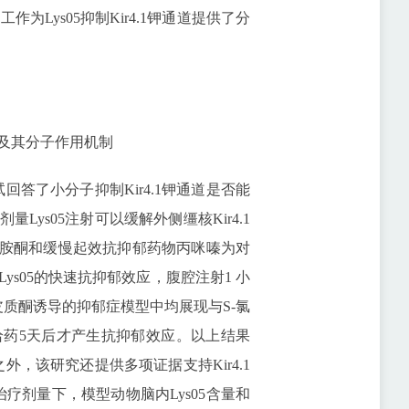
为Lys05抑制Kir4.1钾通道提供了分
剂及其分子作用机制
答了小分子抑制Kir4.1钾通道是否能
ys05注射可以缓解外侧缰核Kir4.1
氯胺酮和缓慢起效抗抑郁药物丙咪嗪为对
s05的快速抗抑郁效应，腹腔注射1 小
皮质酮诱导的抑郁症模型中均展现与S-氯
药5天后才产生抗抑郁效应。以上结果
外，该研究还提供多项证据支持Kir4.1
治疗剂量下，模型动物脑内Lys05含量和