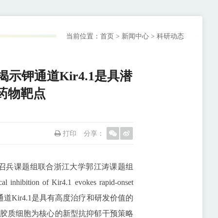
当前位置：
首页
>
新闻中心
>
科研动态
示钾通道Kir4.1是具潜
药物靶点
打印
分享：
所高召兵课题组联合浙江大学郭江涛课题组
ibition of Kir4.1 evokes rapid-onset
作揭示钾通道Kir4.1是具有高度治疗和研发价值的
胶质细胞为核心的新型抗抑郁干预策略