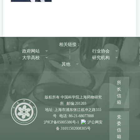
相关链接：
政府网站
行业协会
大学高校
研究机构
其他
所
长
信
版权所有 中国科学院上海药物研究
箱
所 邮编:201203
地址: 上海市浦东张江祖冲之路555
号 电话: 86-21-68077888
党
沪ICP备05005386号-1
沪公网安
委
备 31011502008305号
信
箱