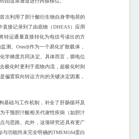
能经由这条通道进行跨膜移位。
首次利用了胆汁酸衍生物自身带电荷的
胞中直接记录到了由底物（DHEAS）应用
将转运通量直接转化为电信号读出的方
测。Ostα/β作为一个易化扩散载体，
化学梯度共同决定。具体而言，膜电位
：去极化时更利于底物内流，超极化时则
是偏置双向转运方向的关键决定因素，
的结构基础与工作机制，补全了肝肠循环及
为干预胆汁酸相关代谢性疾病（如胆汁
点与思路。此外，这项研究还具有更广
β与功能尚未完全明确的TMEM184蛋白