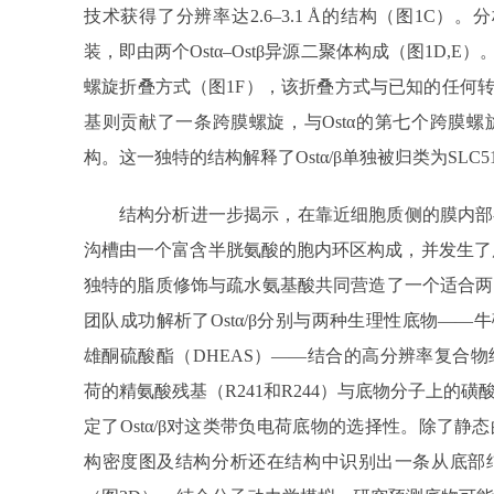
技术获得了分辨率达2.6–3.1 Å的结构（图1C）。
装，即由两个Ostα–Ostβ异源二聚体构成（图1D,E
螺旋折叠方式（图1F），该折叠方式与已知的任何转
基则贡献了一条跨膜螺旋，与Ostα的第七个跨膜
构。这一独特的结构解释了Ostα/β单独被归类为SLC
结构分析进一步揭示，在靠近细胞质侧的膜内部
沟槽由一个富含半胱氨酸的胞内环区构成，并发生了广
独特的脂质修饰与疏水氨基酸共同营造了一个适合两
团队成功解析了Ostα/β分别与两种生理性底物——
雄酮硫酸酯（DHEAS）——结合的高分辨率复合
荷的精氨酸残基（R241和R244）与底物分子上的
定了Ostα/β对这类带负电荷底物的选择性。除了
构密度图及结构分析还在结构中识别出一条从底部