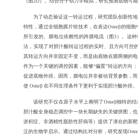
（图2D）。结合分子动力学模拟，研究预测底物可
为了动态验证这一转运过程，研究团队创新性地
特性，通过全细胞膜片钳技术，在表达Ostα/β的细
所引发的、膜电位依赖性的跨膜电流（图3）。这种
法，实现了对胆汁酸转运过程的实时、且方向可控的监
其转运方向并非固定不变，而是由底物在膜两侧的电
作为一个关键的调控因素，能够“偏置”转运的方向
促进底物外排。因而，膜电位并非被动背景参数，而
使 Ostα/β 在不同生理条件下更利于实现胆汁酸外排。
该研究不仅在原子水平上阐明了Ostα/β独特
胆汁酸全身稳态调控中一块长期缺失的关键拼图，也
淤积症、非酒精性脂肪性肝病等）提供了潜在的新靶
泛的生物学启示。通过结构比对分析，研究发现Ostα/