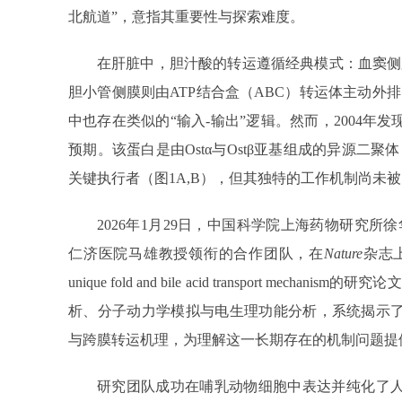
北航道”，意指其重要性与探索难度。
在肝脏中，胆汁酸的转运遵循经典模式：血窦侧
胆小管侧膜则由ATP结合盒（ABC）转运体主动外
中也存在类似的“输入-输出”逻辑。然而，2004年发现
预期。该蛋白是由Ostα与Ostβ亚基组成的异源二
关键执行者（图1A,B），但其独特的工作机制尚未
2026年1月29日，中国科学院上海药物研究
仁济医院马雄教授领衔的合作团队，在
Nature
杂志上发表
unique fold and bile acid transport me
析、分子动力学模拟与电生理功能分析，系统揭示了O
与跨膜转运机理，为理解这一长期存在的机制问题提
研究团队成功在哺乳动物细胞中表达并纯化了人源