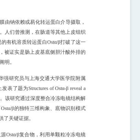
膜由钠依赖或易化转运蛋白介导摄取，
排。人们曾推测，在肠道等其他上皮组织
的有机溶质转运蛋白Ostα/β打破了这一
聚体，被证实是肠上皮基底侧胆汁酸外排的
被阐明。
所徐华强研究员与上海交通大学医学院附属
了题为Structures of Ostα-β reveal a
chanism的研究论文。该研究通过深度整合冷冻电镜结构解
stα/β的独特三维构象、底物识别模式
供了关键证据。
Ostα/β复合物，利用单颗粒冷冻电镜