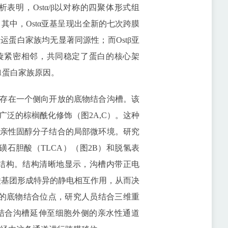
分析表明，Ostα/β以对称的四聚体形式组
）。其中，Ostα亚基呈现出全新的七次跨膜
运蛋白家族均无显著同源性；而Ostβ亚
螺旋紧密相邻，共同稳定了蛋白的核心架
51蛋白家族原因。
存在一个侧向开放的底物结合沟槽。该
泛的棕榈酰化修饰（图2A,C）。这种
亲性固醇分子结合的局部微环境。研究
牛磺石胆酸（TLCA）（图2B）和脱氢表
物结构。结构清晰地显示，沟槽内带正电
磺酸基团形成特异的静电相互作用，从而决
静态的底物结合位点，研究人员结合三维重
结合沟槽延伸至细胞外侧的亲水性通道