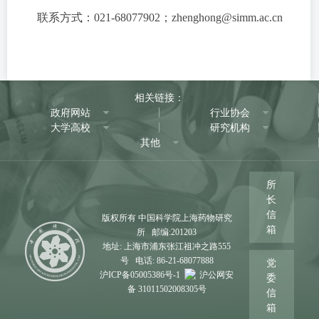
联系方式：021-68077902；zhenghong@simm.ac.cn
相关链接：
政府网站
行业协会
大学高校
研究机构
其他
所
长
信
版权所有 中国科学院上海药物研究
箱
所 邮编:201203
地址: 上海市浦东张江祖冲之路555
号 电话: 86-21-68077888
党
沪ICP备05005386号-1
沪公网安
委
备 31011502008305号
信
箱