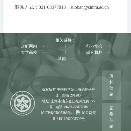
联系方式：021-68077818；suoban@simm.ac.cn
相关链接：
政府网站
行业协会
大学高校
研究机构
其他
所
长
信
版权所有 中国科学院上海药物研究
箱
所 邮编:201203
地址: 上海市浦东张江祖冲之路555
号 电话: 86-21-68077888
党
沪ICP备05005386号-1
沪公网安
委
备 31011502008305号
信
箱