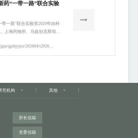
新药“一带一路”联合实验
带一路”联合实验室2020年由科
、上海药物所、乌兹别克斯坦...
https://simm.cas.cn/web/jgsz/gjsbjyjzx/202604/t20260403_8181381.html
研究机构
其他
所长信箱
党委信箱