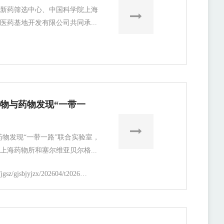
新药筛选中心、中国科学院上海
医药基地开发有限公司共同承...
产物与药物发现“一带一
药物发现“一带一路”联合实验室，
托上海药物所和塞尔维亚贝尔格...
https://simm.cas.cn/web/jgsz/gjsbjyjzx/202604/t20260403_8181392.html