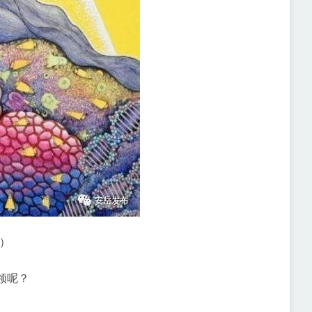
）
领呢？