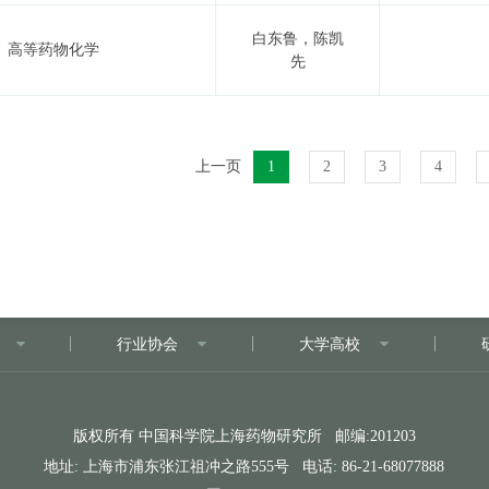
白东鲁，陈凯
高等药物化学
先
上一页
1
2
3
4
行业协会
大学高校
版权所有 中国科学院上海药物研究所 邮编:201203
地址: 上海市浦东张江祖冲之路555号 电话: 86-21-68077888