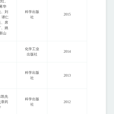
晓红、
蒋华
先、刘
科学出版
2015
、谭仁
社
云、席
广、姚
新山
化学工业
2014
出版社
科学出版
2013
社
陈凯先
科学出版
七章药
2012
社
学