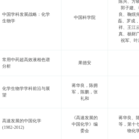
陈兴、方
郭子建、
中国学科发展战略：化学
良、鞠熀
中国科学院
生物学
磊、罗成 
祥、王江
真、杨财
祝军、叶
常用中药超高效液相色谱
果德安
分析
蒋华良，陈拥
化学生物学学科前沿与展
军，陈鹏，张
望
礼和
《高速发展的
蒋华良、
高速发展的中国化学
中国化学》编
等，第十
(1982-2012)
委会
物化