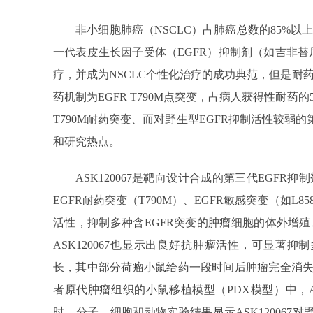
非小细胞肺癌（NSCLC）占肺癌总数的85%以
一代表皮生长因子受体（EGFR）抑制剂（如吉非替
疗，并成为NSCLC个性化治疗的成功典范，但是耐
药机制为EGFR T790M点突变，占病人获得性耐药的
T790M耐药突变、而对野生型EGFR抑制活性较弱
和研究热点。
ASK120067是靶向设计合成的第三代EGFR
EGFR耐药突变（T790M）、EGFR敏感突变（如L858R
活性，抑制多种含EGFR突变的肿瘤细胞的体外增
ASK120067也显示出良好抗肿瘤活性，可显著抑
长，其中部分荷瘤小鼠给药一段时间后肿瘤完全消失；此
者原代肿瘤组织的小鼠移植模型（PDX模型）中，AS
时，分子、细胞和动物实验结果显示ASK120067