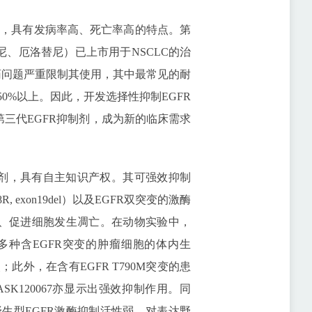
上，具有发病率高、死亡率高的特点。第
尼、厄洛替尼）已上市用于NSCLC的治
药问题严重限制其使用，其中最常见的耐
50%以上。因此，开发选择性抑制EGFR
的第三代EGFR抑制剂，成为新的临床需求
抑制剂，具有自主知识产权。其可强效抑制
, exon19del）以及EGFR双突变的激酶
殖、促进细胞发生凋亡。在动物实验中，
制多种含EGFR突变的肿瘤细胞的体内生
外，在含有EGFR T790M突变的患
K120067亦显示出强效抑制作用。同
对野生型EGFR激酶抑制活性弱，对表达野