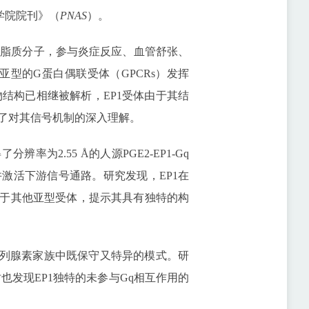
国家科学院院刊》（
PNAS
）。
性脂质分子，参与炎症反应、血管舒张、
种亚型的G蛋白偶联受体（GPCRs）发挥
合物结构已相继被解析，EP1受体由于其结
了对其信号机制的深入理解。
为2.55 Å的人源PGE2-EP1-Gq
并激活下游信号通路。研究发现，EP1在
小于其他亚型受体，提示其具有独特的构
前列腺素家族中既保守又特异的模式。研
也发现EP1独特的未参与Gq相互作用的