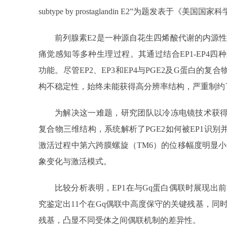
subtype by prostaglandin E2”为题发表于《美国
前列腺素E2是一种源自花生四烯酸代谢的内源
痛觉感知等多种生理过程。其通过结合EP1-EP4四
功能。尽管EP2、EP3和EP4与PGE2及G蛋白的复
构不稳定性，始终未能获得高分辨率结构，严重制约
为解决这一难题，研究团队以冷冻电镜技术获得了分辨率
复合物三维结构，系统解析了PGE2如何被EP1识别
激活过程中第六跨膜螺旋（TM6）的位移幅度明显
象变化与激活模式。
比较分析表明，EP1在与Gq蛋白偶联时展现出
究鉴定出11个在Gq偶联中高度保守的关键残基，同时
残基，凸显不同受体之间偶联机制的差异性。