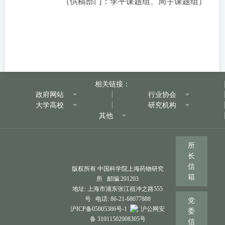
（供稿部门：李平课题组、周宇课题组）
相关链接：
政府网站
行业协会
大学高校
研究机构
其他
所
长
信
版权所有 中国科学院上海药物研究
箱
所 邮编:201203
地址: 上海市浦东张江祖冲之路555
号 电话: 86-21-68077888
党
沪ICP备05005386号-1
沪公网安
委
备 31011502008305号
信