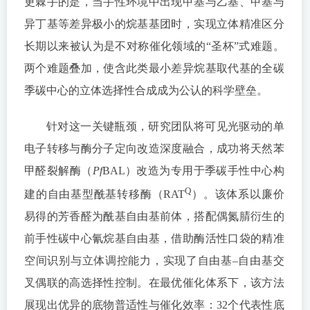
更棘手的是，当手性环境中出现甲基与乙基、甲基与
异丁基等差异极小的烷基基团时，实现立体精准区分
长期以来被认为是不对称催化领域的“圣杯”式难题。
两个难题叠加，使含此类最小差异烷基取代基的全碳
季碳中心的立体选择性合成成为公认的科学壁垒。
针对这一关键瓶颈，研究团队将可见光驱动的单
电子转移与酶分子定向改造深度融合，成功将天然苯
甲醛裂解酶（
Pf
BAL）改造为专用于季碳手性中心构
Q
建的自由基型酰基转移酶（RAT
）。该体系以廉价
易得的芳香醛为酰基自由基前体，搭配偶氮腈衍生的
前手性碳中心氰烷基自由基，借助酶活性口袋的精准
空间识别与立体调控能力，实现了自由基–自由基交
叉偶联的高选择性控制。在最优催化体系下，该方法
展现出优异的底物普适性与催化效率：32个代表性底