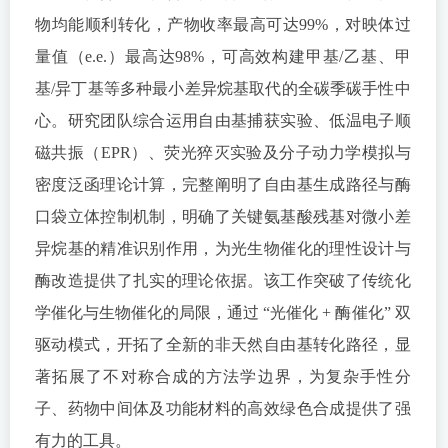
物均能顺利转化，产物收率最高可达99%，对映体过
量值（e.e.）最高达98%，可高效构建甲基/乙基、甲
基/异丁基等多种最小差异烷基取代的全碳季碳手性中
心。研究团队综合运用自由基捕获实验、低温电子顺
磁共振（EPR）、荧光猝灭实验及分子动力学模拟与
密度泛函理论计算，完整阐明了自由基生成路径与酶
口袋立体控制机制，明确了关键氨基酸残基对微小差
异烷基的精准识别作用，为光生物催化的理性设计与
酶改造提供了扎实的理论依据。该工作突破了传统化
学催化与生物催化的局限，通过 “光催化 + 酶催化” 双
驱动模式，开拓了全新的非天然自由基转化路径，显
著拓展了不对称合成的方法学边界，为复杂手性分
子、药物中间体及功能材料的高效绿色合成提供了强
有力的工具。