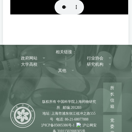
相关链接：
政府网站
行业协会
大学高校
研究机构
其他
所
长
信
版权所有 中国科学院上海药物研究
箱
所 邮编:201203
地址: 上海市浦东张江祖冲之路555
号 电话: 86-21-68077888
党
沪ICP备05005386号-1
沪公网安
委
备 31011502008305号