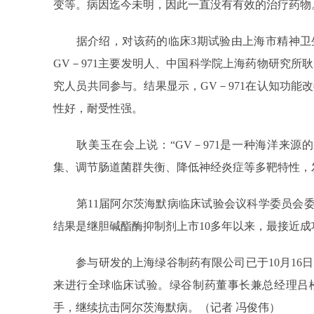
变等。病因迄今未明，因此一直没有有效的治疗药物
据介绍，对该药的临床3期试验由上海市精神卫
GV－971主要发明人、中国科学院上海药物研究所
究人员共同参与。结果显示，GV－971在认知功能
性好，耐受性强。
耿美玉在会上说：“GV－971是一种海洋来源的
集、调节肠道菌群失衡、降低神经炎症等多靶特性，
第11届阿尔茨海默病临床试验会议科学委员会委员
结果是继胆碱酯酶抑制剂上市10多年以来，最接近成
参与研发的上海绿谷制药有限公司已于10月16日
来进行全球临床试验。绿谷制药董事长兼总经理吕
手，继续抗击阿尔茨海默病。（记者 冯俊伟）