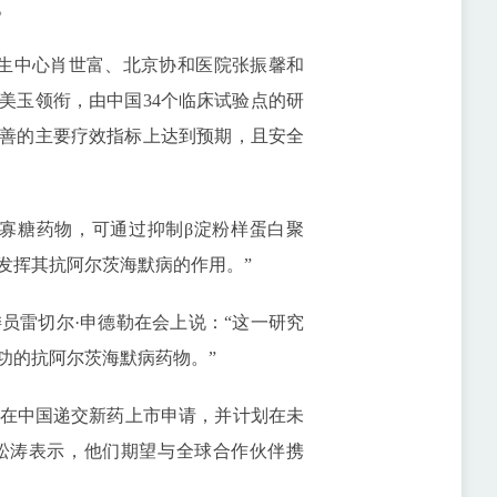
。
生中心肖世富、北京协和医院张振馨和
耿美玉领衔，由中国34个临床试验点的研
改善的主要疗效指标上达到预期，且安全
寡糖药物，可通过抑制β淀粉样蛋白聚
发挥其抗阿尔茨海默病的作用。”
雷切尔·申德勒在会上说：“这一研究
功的抗阿尔茨海默病药物。”
在中国递交新药上市申请，并计划在未
松涛表示，他们期望与全球合作伙伴携