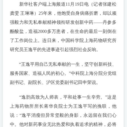
新华社客户端上海频道11月19日电（记者张建松
龚雯 王琳琳）25年来，他饱受自身病痛折磨，却以顽
强毅力和无私奉献精神领衔研发创新中药——丹参多
酚酸盐，造福2000多万患者，在生命的最后一刻倒在
了工作岗位上。连日来，中国科学院上海药物研究所
研究员王逸平的先进事迹引起强烈社会反响。
“王逸平用自己无私奉献的一生，坚守创新科技、
服务国家、造福人民的初心。”中科院上海分院分党组
副书记、副院长、沪区党委副书记田申荣说。
“逸韵高致为人师表，平和处事一生辛劳。”这是
上海药物所所长蒋华良院士为王逸平写的挽联，他
说：“逸平消瘦但异常坚毅的身影，永远留在我们心
中。他对新药事业无比热爱和执着追求的精神，必将