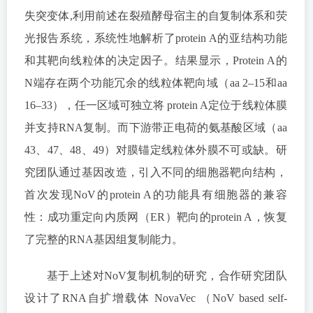
失突变体,利用前述在裂殖酵母宿主的自复制体系和荧
光报告系统，系统性地解析了protein A的亚结构功能
和其靶向线粒体的决定因子。结果显示，Protein A的
N端存在两个功能冗余的线粒体靶向域（aa 2–15和aa
16–33），任一区域可独立将 protein A定位于线粒体膜
并支持RNA复制。而下游带正电荷的氨基酸区域（aa
43、47、48、49）对膜锚定线粒体外膜不可或缺。研
究团队通过基因改造，引入不同的细胞器靶向结构，
首次发现NoV的protein A的功能具有细胞器的兼容
性：成功重定向内质网（ER）靶向的protein A，恢复
了完整的RNA基因组复制能力。
基于上述对NoV复制机制的研究，合作研究团队
设计了RNA自扩增载体 NovaVec （NoV based self-