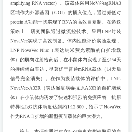
amplifying RNA vector）。该载体采用NoV的sgRNA3
区域作为外源基因（GOI）的插入位点，通过减低对
protein A功能干扰实现了RNA的高效自复制。在递送
策略上，研究团队通过微流控技术、采用LNP封装
NovaVec实现了高效制备。体内性能评价实验发现，
LNP-NovaVec-Nluc（表达纳米荧光素酶的自扩增载
体）的肌肉注射给药后，在小鼠体内实现了至少54天
的持续蛋白表达，显著优于普通mRNA载体（14天后
信号完全消失）。在作为疫苗载体的评价中，LNP-
NovaVec-A33R（表达猴痘病毒抗原A33R的自扩增载
体）在小鼠体内诱发了快速和强烈的免疫应答，抗原
特异性IgG抗体滴度达到约1:12,800，预示了NovaVec
作为RNA自扩增的新型疫苗载体的巨大潜力。
综上，本研究通过建立NoV病毒在裂殖酵母的自