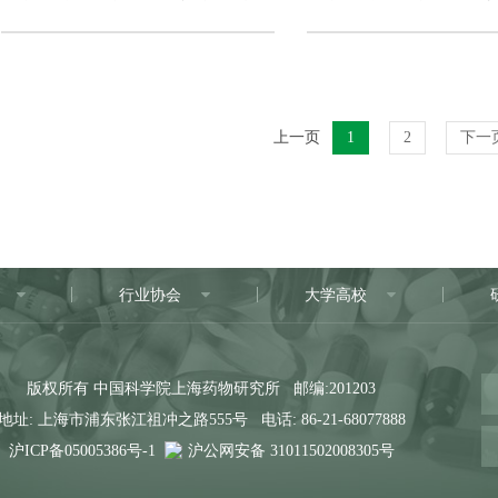
上一页
1
2
下一
行业协会
大学高校
版权所有 中国科学院上海药物研究所 邮编:201203
地址: 上海市浦东张江祖冲之路555号 电话: 86-21-68077888
沪ICP备05005386号-1
沪公网安备 31011502008305号