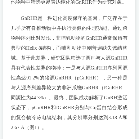
他物种中筛选更易表达纯化的GnRHR作为研究对象。
GnRHR是一种进化高度保守的基因，广泛存在于
几乎所有脊椎动物中并执行类似的生理功能。通过跨
物种序列比对发现，非哺乳动物的GnRHR通常保留有
典型的Helix 8结构，而哺乳动物中则普遍缺失该结构
域。基于此差异，研究团队筛选了两种与人源GnRHR
具有代表性差异的物种：一是与人源GnRHR序列同源
性高达91.2%的猪源GnRHR（pGnRHR），另一种是
与人源序列差异较大的非洲爪蟾GnRHR（fGnRHR，
同源性为44.3%）。最终，团队成功解析了GnRH激活
状态下，pGnRHR和fGnRHR分别与Gq蛋白结合形成
的复合物冷冻电镜结构，其分辨率分别达到3.18 Å和
2.67 Å（图1）。