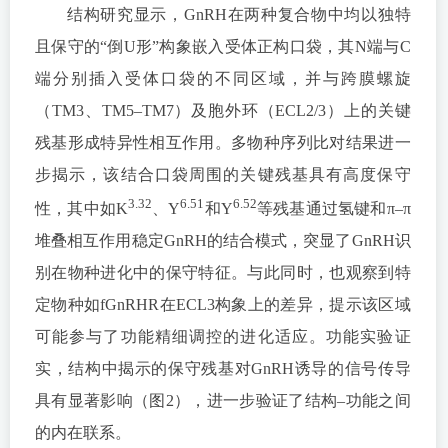
结构研究显示，GnRH在两种复合物中均以独特
且保守的“倒U形”构象嵌入受体正构口袋，其N端与C
端分别插入受体口袋的不同区域，并与跨膜螺旋
（TM3、TM5–TM7）及胞外环（ECL2/3）上的关键
残基形成特异性相互作用。多物种序列比对结果进一
步揭示，该结合口袋周围的关键残基具有高度保守
3.32
6.51
6.52
性，其中如K
、Y
和Y
等残基通过氢键和π–π
堆叠相互作用稳定GnRH的结合模式，突显了GnRH识
别在物种进化中的保守特征。与此同时，也观察到特
定物种如fGnRHR在ECL3构象上的差异，提示该区域
可能参与了功能精细调控的进化适应。功能实验证
实，结构中揭示的保守残基对GnRH诱导的信号传导
具有显著影响（图2），进一步验证了结构–功能之间
的内在联系。