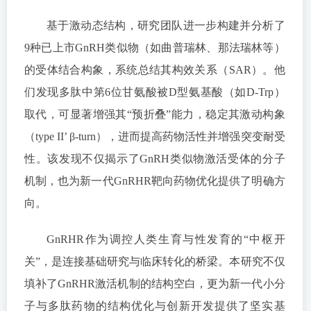
基于激动态结构，研究团队进一步构建并分析了
9种已上市GnRH类似物（如曲普瑞林、那法瑞林等）
的受体结合构象，系统总结其构效关系（SAR）。他
们发现多肽中第6位甘氨酸被D型氨基酸（如D-Trp）
取代，可显著增强其“预折叠”能力，稳定其激动构象
（type II’ β-turn），进而提高药物活性并增强突变耐受
性。该发现不仅揭示了GnRH类似物激活受体的分子
机制，也为新一代GnRHR靶向药物优化提供了明确方
向。
GnRHR作为调控人类生育与性发育的“中枢开
关”，是连接基础研究与临床转化的桥梁。本研究不仅
填补了GnRHR激活机制的结构空白，更为新一代小分
子与多肽药物的结构优化与创新开发提供了坚实基