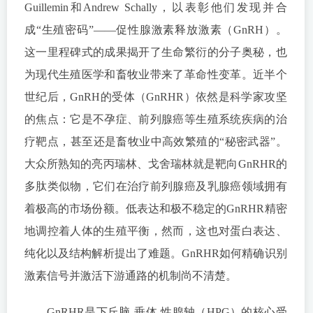
Guillemin和Andrew Schally，以表彰他们发现并合
成“生殖密码”——促性腺激素释放激素（GnRH）。
这一里程碑式的成果揭开了生命繁衍的分子奥秘，也
为现代生殖医学和畜牧业带来了革命性变革。近半个
世纪后，GnRH的受体（GnRHR）依然是科学家攻坚
的焦点：它是不孕症、前列腺癌等生殖系统疾病的治
疗靶点，甚至还是畜牧业中高效繁殖的“秘密武器”。
大众所熟知的亮丙瑞林、戈舍瑞林就是靶向GnRHR的
多肽类似物，它们在治疗前列腺癌及乳腺癌领域拥有
着极高的市场份额。低表达和极不稳定的GnRHR精密
地调控着人体的生殖平衡，然而，这也对蛋白表达、
纯化以及结构解析提出了难题。GnRHR如何精确识别
激素信号并激活下游通路的机制尚不清楚。
GnRHR是下丘脑-垂体-性腺轴（HPG）的核心受