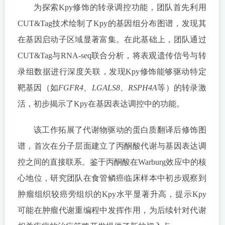
为探索Kpy修饰的转录调控功能，团队首先利用
CUT&Tag技术绘制了Kpy的基因组分布图谱，发现其
在基因启动子区域显著富集。在此基础上，团队通过
CUT&Tag与RNA-seq联合分析，将表观遗传信号与转
录组数据进行深度关联，发现Kpy修饰能够驱动特定
靶基因（如
FGFR4、LGALS8、RSPH4A
等）的转录激
活，初步揭示了Kpy在基因表达调控中的功能。
该工作拓展了代谢物驱动的蛋白质翻译后修饰图
谱，首次在分子层面建立了丙酮酸代谢与基因表达调
控之间的直接联系。鉴于丙酮酸在Warburg效应中的核
心地位，研究团队在食管鳞癌临床样本中初步观察到
肿瘤组织较癌旁组织的Kpy水平显著升高，提示Kpy
可能在肿瘤代谢重编程中发挥作用，为后续针对代谢