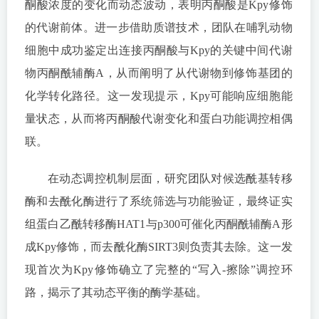
酮酸浓度的变化而动态波动，表明丙酮酸是Kpy修饰
的代谢前体。进一步借助质谱技术，团队在哺乳动物
细胞中成功鉴定出连接丙酮酸与Kpy的关键中间代谢
物丙酮酰辅酶A，从而阐明了从代谢物到修饰基团的
化学转化路径。这一发现提示，Kpy可能响应细胞能
量状态，从而将丙酮酸代谢变化和蛋白功能调控相偶
联。
在动态调控机制层面，研究团队对候选酰基转移
酶和去酰化酶进行了系统筛选与功能验证，最终证实
组蛋白乙酰转移酶HAT1与p300可催化丙酮酰辅酶A形
成Kpy修饰，而去酰化酶SIRT3则负责其去除。这一发
现首次为Kpy修饰确立了完整的“写入-擦除”调控环
路，揭示了其动态平衡的酶学基础。