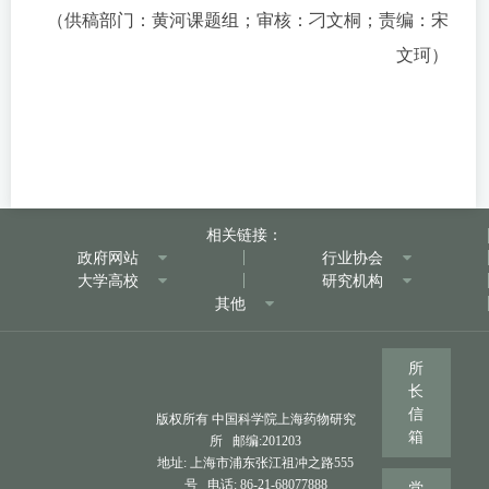
（供稿部门：黄河课题组；审核：刁文桐；责编：宋
文珂）
相关链接：
政府网站
行业协会
大学高校
研究机构
其他
所
长
信
版权所有 中国科学院上海药物研究
箱
所 邮编:201203
地址: 上海市浦东张江祖冲之路555
号 电话: 86-21-68077888
党