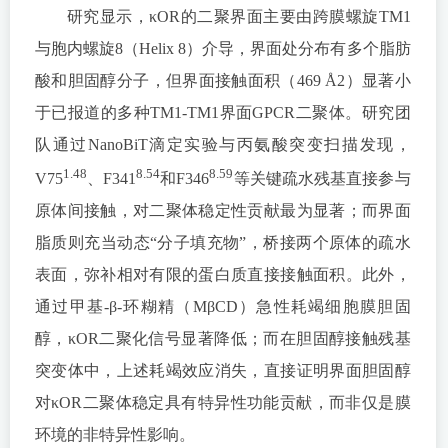
研究显示，κOR的二聚界面主要由跨膜螺旋TM1
与胞内螺旋8（Helix 8）介导，界面处分布有多个脂肪
酸和胆固醇分子，但界面接触面积（469 Å2）显著小
于已报道的多种TM1-TM1界面GPCR二聚体。研究团
队通过NanoBiT滴定实验与丙氨酸突变扫描发现，
1.48
8.54
8.59
V75
、F341
和F346
等关键疏水残基直接参与
原体间接触，对二聚体稳定性贡献最为显著；而界面
脂质则充当动态“分子填充物”，桥接两个原体的疏水
表面，弥补相对有限的蛋白质直接接触面积。此外，
通过甲基-β-环糊精（MβCD）急性耗竭细胞膜胆固
醇，κOR二聚化信号显著降低；而在胆固醇接触残基
突变体中，上述耗竭效应消失，直接证明界面胆固醇
对κOR二聚体稳定具有特异性功能贡献，而非仅是膜
环境的非特异性影响。