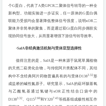
个G蛋白，代表了A类GPCR二聚体信号转导的一种全
新构型。功能实验进一步证实，任一原体的G蛋白偶
联能力受损均会显著降低整体信号强度，说明κOR二
聚体并非简单的聚集，而是通过双Gi蛋白同步偶联实
现协同信号放大，从而显著增强下游信号转导效率。
·SalA非经典激活机制与受体亚型选择性
值得注意的是，SalA是一种来源于鼠尾草属植物
的天然二萜类化合物，与传统阿片类配体不同，其结
3.32
构中不含经典阿片药物普遍具有的与受体D138
形
成盐桥的碱性氮原子。研究显示，SalA的萜环羰基氧
与乙酰氧基通过氢键与κOR正性结合口袋中的
3.32
2.60
7.43
D138
、Q115
和Y320
等残基组成极性相互作