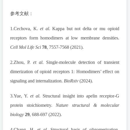
参考文献：
1.Cechova, K.
et al.
Kappa but not delta or mu opioid
receptors form homodimers at low membrane densities.
Cell Mol Life Sci
78
, 7557-7568 (2021).
2.Zhou, P.
et al
. Single-molecule detection of transient
dimerization of opioid receptors 1: Homodimers’ effect on
signaling and internalization.
BioRxiv
(2024).
3.Yue, Y.
et al
. Structural insight into apelin receptor-G
protein stoichiometry.
Nature structural & molecular
biology
29
, 688-697 (2022).
4.Chang, H.
et al
. Structural basis of oligomerization-