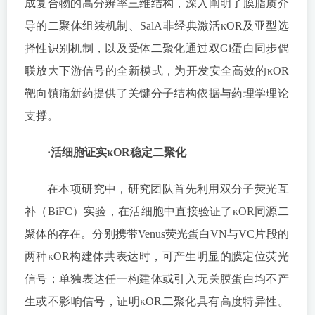
成复合物的高分辨率三维结构，深入阐明了膜脂质介
导的二聚体组装机制、SalA非经典激活κOR及亚型选
择性识别机制，以及受体二聚化通过双Gi蛋白同步偶
联放大下游信号的全新模式，为开发安全高效的κOR
靶向镇痛新药提供了关键分子结构依据与药理学理论
支撑。
·活细胞证实κOR稳定二聚化
在本项研究中，研究团队首先利用双分子荧光互
补（BiFC）实验，在活细胞中直接验证了κOR同源二
聚体的存在。分别携带Venus荧光蛋白VN与VC片段的
两种κOR构建体共表达时，可产生明显的膜定位荧光
信号；单独表达任一构建体或引入无关膜蛋白均不产
生或不影响信号，证明κOR二聚化具有高度特异性。