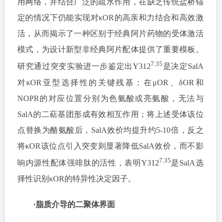
用网络，并结合广泛的疏水作用，在缺乏传统盐桥锚
定的情况下仍能实现对κOR的高亲和力结合和高效激
活，从而揭示了一种区别于经典阿片药物的受体激活
模式，为设计新型非经典阿片配体提供了重要模板。
7.35
研究通过突变实验进一步鉴定出Y312
是决定SalA
对κOR亚型选择性的关键残基：在μOR、δOR和
NOPR的对应位置分别为色氨酸或亮氨酸，无法与
SalA的二萜基团形成有效相互作用；将上述受体该位
点替换为酪氨酸后，SalA效价均提升约5-10倍，反之
将κOR该位点引入突变则显著降低SalA效价，而不影
7.35
响内源性配体强啡肽的活性，表明Y312
是SalA选
择性识别κOR的特异性决定因子。
·脂质介导的二聚体界面