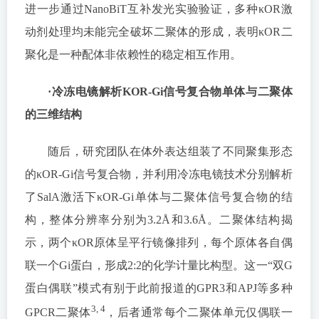
进一步通过NanoBiT互补发光实验验证，多种κOR激
动剂处理均未能完全破坏二聚体的形成，表明κOR二
聚化是一种配体非依赖性的稳定相互作用。
·冷冻电镜解析KOR-Gi信号复合物单体与二聚体
的三维结构
随后，研究团队在体外表达组装了不同聚集形态
的κOR-Gi信号复合物，并利用冷冻电镜技术分别解析
了SalA激活下κOR-Gi单体与二聚体信号复合物的结
构，整体分辨率分别为3.2Å和3.6Å。二聚体结构揭
示，两个κOR原体呈平行镜像排列，每个原体各自偶
联一个Gi蛋白，形成2:2的化学计量比构型。这一“双G
蛋白偶联”模式有别于此前报道的GPR3和APJ等多种
3, 4
GPCR二聚体
，后者通常每个二聚体单元仅偶联一