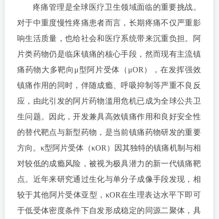
疼痛管理是全球医疗卫生领域面临的重要挑战。
对于中重度慢性疼痛患者而言，长期疼痛不仅严重影
响生活质量，也给社会和医疗系统带来沉重负担。阿
片类药物仍是临床镇痛的核心手段，然而现有主流镇
痛药物大多靶向μ型阿片受体（μOR），在发挥强效
镇痛作用的同时，伴随成瘾、呼吸抑制等严重不良反
应，由此引发的阿片药物滥用危机已成为全球公共卫
生问题。因此，开发兼具高效镇痛作用和良好安全性
的替代靶点与新型药物，是当前镇痛药物研发的重要
方向。κ型阿片受体（κOR）因其独特的镇痛机制与相
对较低的成瘾风险，被视为极具潜力的新一代镇痛靶
点。近年来研究通过生化与单分子成像手段发现，相
较于其他阿片受体亚型，κOR在生理表达水平下即可
于低受体密度条件下自发形成稳定的同源二聚体，具